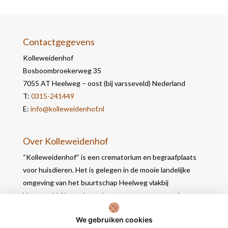
Contactgegevens
Kolleweidenhof
Bosboombroekerweg 35
7055 AT Heelweg – oost (bij varsseveld) Nederland
T:
0315-241449
E:
info@kolleweidenhof.nl
Over Kolleweidenhof
“Kolleweidenhof“ is een crematorium en begraafplaats
voor huisdieren. Het is gelegen in de mooie landelijke
omgeving van het buurtschap Heelweg vlakbij
Varsseveld. Het gebouw bevat naast een crematie- en
werkruimte, 2 opbaarruimtes waar u in alle rust nog
We gebruiken cookies
afscheid kunt nemen.