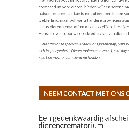
met veel respect bij het afscheid nemen van uw gel
crematorium voor dieren, bieden wij een serene 
huisdierencrematorium is niet alleen een baken v
Gelderland, maar ook vanuit andere provincies sta
is ons dierencrematorium ook makkelijk te bereik
Hengelo, waardoor wij een brede regio van dienst 
Dieren zijn onze speelkameraden, ons gezelschap, onze b
zich in genegenheid. Dieren maken mensen blij, elke dag
kijk, hoe meer ik van dieren ga houden.
NEEM CONTACT MET ONS 
Een gedenkwaardig afscheid
dierencrematorium