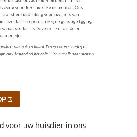
iefde huisdier. Als u op zoek bent naar een
omgeving voor deze moeilijke momenten. Ons
an troost en herdenking voor inwoners van
an onze deuren open. Dankzij de gunstige ligging,
en vanuit steden als Deventer, Enschede en
kunnen zijn.
ewakers van huis en haard. Een goede verzorging uit
 opnieuw. Iemand zei het ooit: “Hoe meer ik naar mensen
OP
 voor uw huisdier in ons