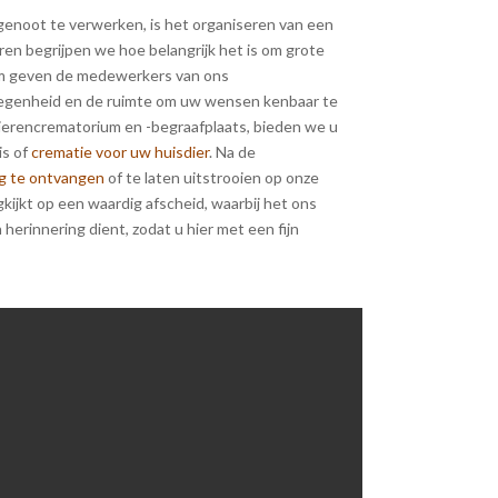
genoot te verwerken, is het organiseren van een
en begrijpen we hoe belangrijk het is om grote
om geven de medewerkers van ons
legenheid en de ruimte om uw wensen kenbaar te
dierencrematorium en -begraafplaats, bieden we u
is of
crematie voor uw huisdier
. Na de
ug te ontvangen
of te laten uitstrooien op onze
gkijkt op een waardig afscheid, waarbij het ons
herinnering dient, zodat u hier met een fijn