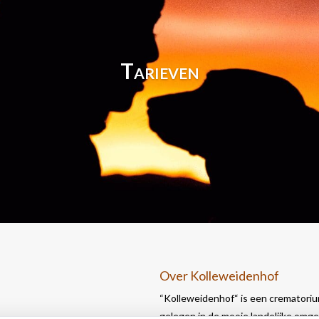
Tarieven
Over Kolleweidenhof
“Kolleweidenhof“ is een crematorium
gelegen in de mooie landelijke omg