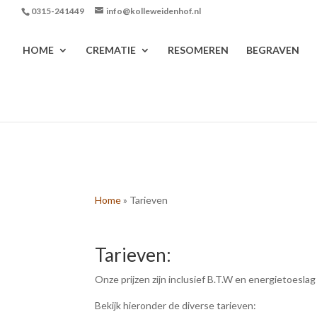
0315-241449
info@kolleweidenhof.nl
HOME
CREMATIE
RESOMEREN
BEGRAVEN
Home
»
Tarieven
Tarieven:
Onze prijzen zijn inclusief B.T.W en energietoesla
Bekijk hieronder de diverse tarieven: