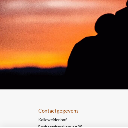
Contactgegevens
Kolleweidenhof
Bosboombroekerweg 35