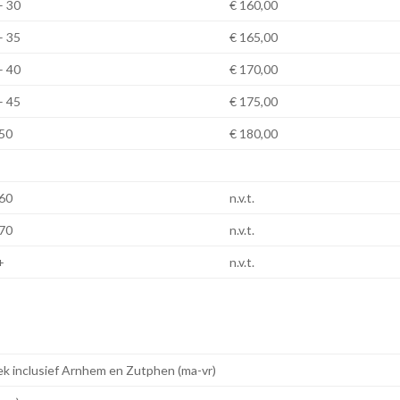
– 30
€ 160,00
– 35
€ 165,00
– 40
€ 170,00
– 45
€ 175,00
50
€ 180,00
60
n.v.t.
70
n.v.t.
+
n.v.t.
k inclusief Arnhem en Zutphen (ma-vr)