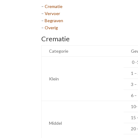
–
Crematie
–
Vervoer
–
Begraven
–
Overig
Crematie
Categorie
Gew
0 -
1 –
Klein
3 –
6 –
10-
15 
Middel
20 