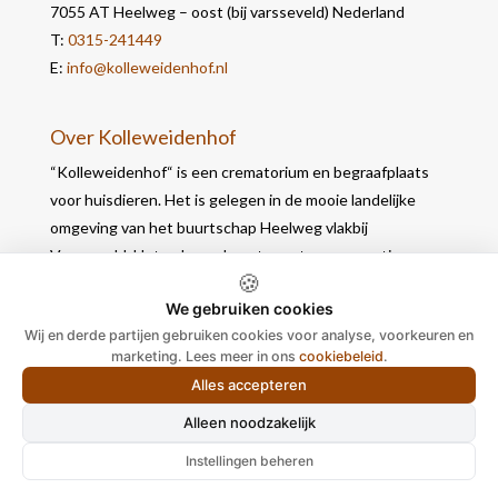
7055 AT Heelweg – oost (bij varsseveld) Nederland
T:
0315-241449
E:
info@kolleweidenhof.nl
Over Kolleweidenhof
“Kolleweidenhof“ is een crematorium en begraafplaats
voor huisdieren. Het is gelegen in de mooie landelijke
omgeving van het buurtschap Heelweg vlakbij
Varsseveld. Het gebouw bevat naast een crematie- en
🍪
werkruimte, 2 opbaarruimtes waar u in alle rust nog
We gebruiken cookies
afscheid kunt nemen.
Wij en derde partijen gebruiken cookies voor analyse, voorkeuren en
marketing. Lees meer in ons
cookiebeleid
.
Alles accepteren
Alleen noodzakelijk
Ontworpen door
Elegant Themes
| Ondersteund door
Instellingen beheren
WordPress