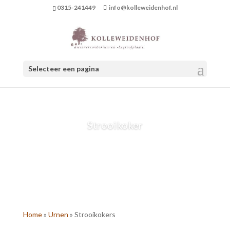
0315-241449
info@kolleweidenhof.nl
Selecteer een pagina
Strooikoker
Home
»
Urnen
»
Strooikokers