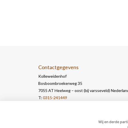
Contactgegevens
Kolleweidenhof
Bosboombroekerweg 35
7055 AT Heelweg – oost (bij varsseveld) Nederlan
T:
0315-241449
E:
info@kolleweidenhof.nl
Wij en derde part