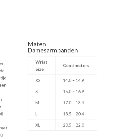
Maten
Damesarmbanden
Wrist
een
Centimeters
Size
 de
tijd
XS
14.0 – 14.9
 een
S
15.0 – 16.9
n
M
17.0 – 18.4
e
ij
L
18.5 – 20.4
XL
20.5 – 22.0
 met
 u