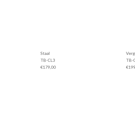
Staal
Verg
TB-CL3
TB-
€179,00
€199