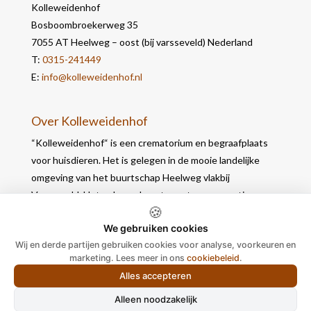
Kolleweidenhof
Bosboombroekerweg 35
7055 AT Heelweg – oost (bij varsseveld) Nederland
T:
0315-241449
E:
info@kolleweidenhof.nl
Over Kolleweidenhof
“Kolleweidenhof“ is een crematorium en begraafplaats
voor huisdieren. Het is gelegen in de mooie landelijke
omgeving van het buurtschap Heelweg vlakbij
Varsseveld. Het gebouw bevat naast een crematie- en
🍪
werkruimte, 2 opbaarruimtes waar u in alle rust nog
We gebruiken cookies
afscheid kunt nemen.
Wij en derde partijen gebruiken cookies voor analyse, voorkeuren en
marketing. Lees meer in ons
cookiebeleid
.
Alles accepteren
Alleen noodzakelijk