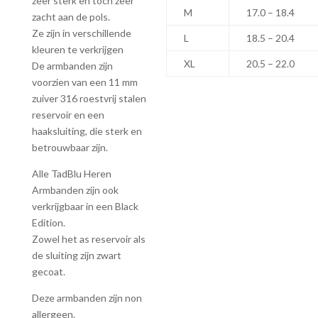
zeer sterk en toch zeer
M
17.0 – 18.4
zacht aan de pols.
Ze zijn in verschillende
L
18.5 – 20.4
kleuren te verkrijgen
XL
20.5 – 22.0
De armbanden zijn
voorzien van een 11 mm
zuiver 316 roestvrij stalen
reservoir en een
haaksluiting, die sterk en
betrouwbaar zijn.
Alle TadBlu Heren
Armbanden zijn ook
verkrijgbaar in een Black
Edition.
Zowel het as reservoir als
de sluiting zijn zwart
gecoat.
Deze armbanden zijn non
allergeen.