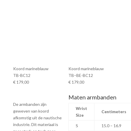
Koord marineblauw
Koord marineblauw
TB-BC12
TB–BE-BC12
€ 179,00
€ 179,00
Maten armbanden
De armbanden zijn
Wrist
geweven van koord
Centimeters
Size
afkomstig uit de nautische
industrie. Dit materiaal is
S
15.0 – 16.9