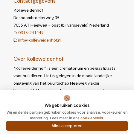
Contactgegevens
Kolleweidenhof
Bosboombroekerweg 35
7055 AT Heelweg – oost (bij varsseveld) Nederland
T:
0315-241449
E:
info@kolleweidenhof.nl
Over Kolleweidenhof
“Kolleweidenhof“ is een crematorium en begraafplaats
voor huisdieren. Het is gelegen in de mooie landelijke
omgeving van het buurtschap Heelweg vlakbij
Varsseveld. Het gebouw bevat naast een crematie- en
werkruimte, 2 opbaarruimtes waar u in alle rust nog
We gebruiken cookies
afscheid kunt nemen.
Wij en derde partijen gebruiken cookies voor analyse, voorkeuren en
marketing. Lees meer in ons
cookiebeleid
.
Alles accepteren