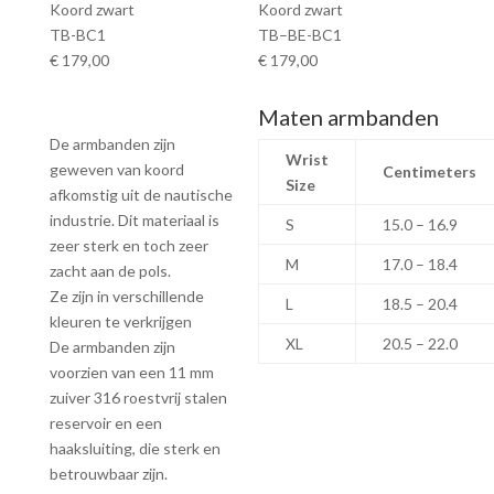
Koord zwart
Koord zwart
TB-BC1
TB–BE-BC1
€ 179,00
€ 179,00
Maten armbanden
De armbanden zijn
Wrist
geweven van koord
Centimeters
Size
afkomstig uit de nautische
industrie. Dit materiaal is
S
15.0 – 16.9
zeer sterk en toch zeer
M
17.0 – 18.4
zacht aan de pols.
Ze zijn in verschillende
L
18.5 – 20.4
kleuren te verkrijgen
XL
20.5 – 22.0
De armbanden zijn
voorzien van een 11 mm
zuiver 316 roestvrij stalen
reservoir en een
haaksluiting, die sterk en
betrouwbaar zijn.