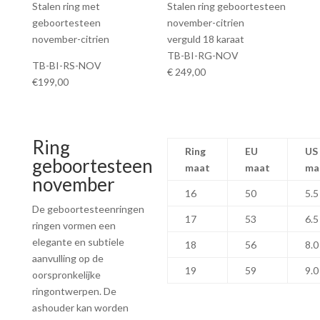
Stalen ring met
Stalen ring geboortesteen
geboortesteen
november-citrien
november-citrien
verguld 18 karaat
TB-BI-RG-NOV
TB-BI-RS-NOV
€ 249,00
€199,00
Ring
Ring
EU
US
geboortesteen
maat
maat
ma
november
16
50
5.5
De geboortesteenringen
17
53
6.5
ringen vormen een
elegante en subtiele
18
56
8.0
aanvulling op de
19
59
9.0
oorspronkelijke
ringontwerpen. De
ashouder kan worden