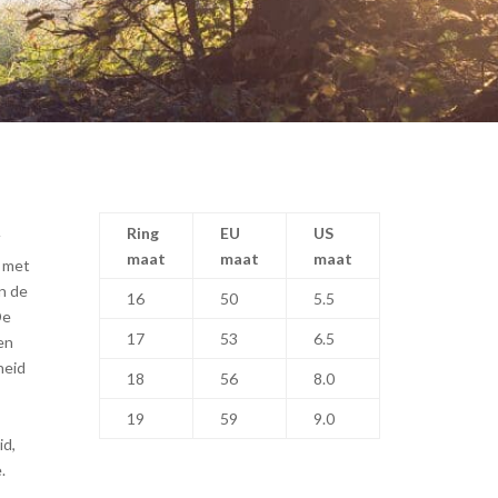
t
Ring
EU
US
maat
maat
maat
t met
n de
16
50
5.5
De
17
53
6.5
en
heid
18
56
8.0
19
59
9.0
id,
.