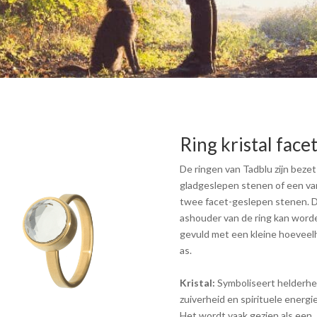
Ring kristal face
De ringen van Tadblu zijn beze
gladgeslepen stenen of een va
twee facet-geslepen stenen. 
ashouder van de ring kan word
gevuld met een kleine hoeveel
as.
Kristal:
Symboliseert helderhe
zuiverheid en spirituele energie
Het wordt vaak gezien als een