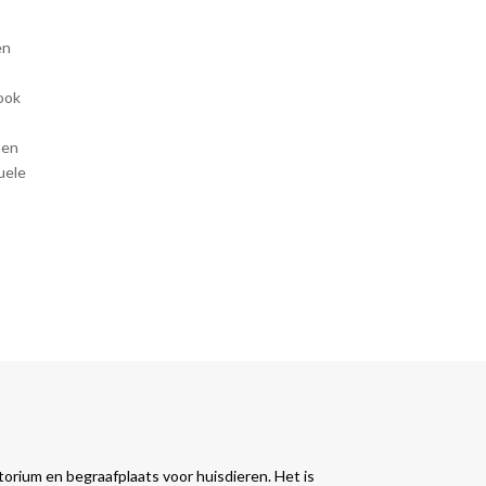
en
ook
nen
uele
orium en begraafplaats voor huisdieren. Het is