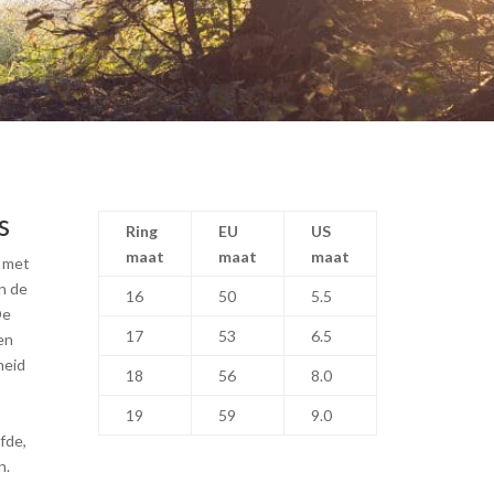
s
Ring
EU
US
maat
maat
maat
t met
n de
16
50
5.5
De
17
53
6.5
en
heid
18
56
8.0
19
59
9.0
fde,
n.