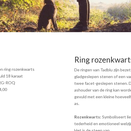
Ring rozenkwart
en ring rozenkwarts
De ringen van Tadblu zijn beze
uld 18 karaat
gladgeslepen stenen of een va
RG-ROQ
twee facet-geslepen stenen. 
4,00
ashouder van de ring kan word
gevuld met een kleine hoeveel
as.
Rozenkwarts:
Symboliseert lie
tederheid en emotioneel welzij
Het is de steen van