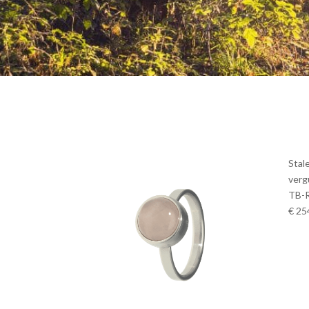
Stal
verg
TB-
€ 25