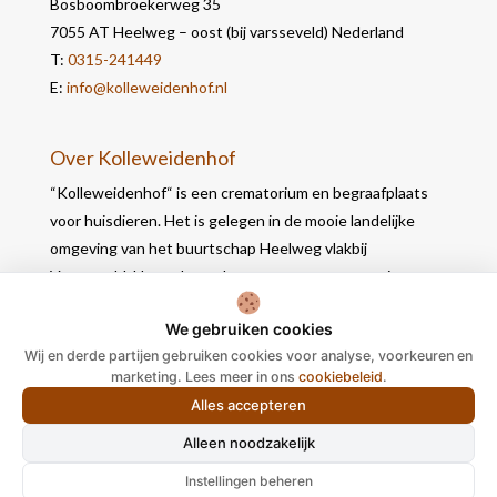
Bosboombroekerweg 35
7055 AT Heelweg – oost (bij varsseveld) Nederland
T:
0315-241449
E:
info@kolleweidenhof.nl
Over Kolleweidenhof
“Kolleweidenhof“ is een crematorium en begraafplaats
voor huisdieren. Het is gelegen in de mooie landelijke
omgeving van het buurtschap Heelweg vlakbij
Varsseveld. Het gebouw bevat naast een crematie- en
werkruimte, 2 opbaarruimtes waar u in alle rust nog
We gebruiken cookies
afscheid kunt nemen.
Wij en derde partijen gebruiken cookies voor analyse, voorkeuren en
marketing. Lees meer in ons
cookiebeleid
.
Alles accepteren
Alleen noodzakelijk
Ontworpen door
Elegant Themes
| Ondersteund door
Instellingen beheren
WordPress