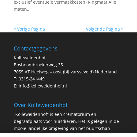
exclusief eventuele vermaakkosten) Ringmaat Alle
maten...
« Vorige Pagina
Volgende Pagina »
Contactgegevens
Kolleweidenhof
Bosboombroekerweg 35
7055 AT Heelweg – oost (bij varsseveld) Nederland
T:
0315-241449
E:
info@kolleweidenhof.nl
Over Kolleweidenhof
“Kolleweidenhof“ is een crematorium en
begraafplaats voor huisdieren. Het is gelegen in de
mooie landelijke omgeving van het buurtschap
Heelweg vlakbij Varsseveld. Het gebouw bevat naast