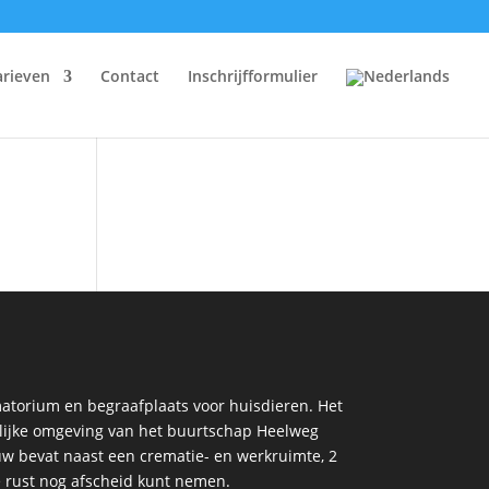
arieven
Contact
Inschrijfformulier
matorium en begraafplaats voor huisdieren. Het
elijke omgeving van het buurtschap Heelweg
uw bevat naast een crematie- en werkruimte, 2
e rust nog afscheid kunt nemen.