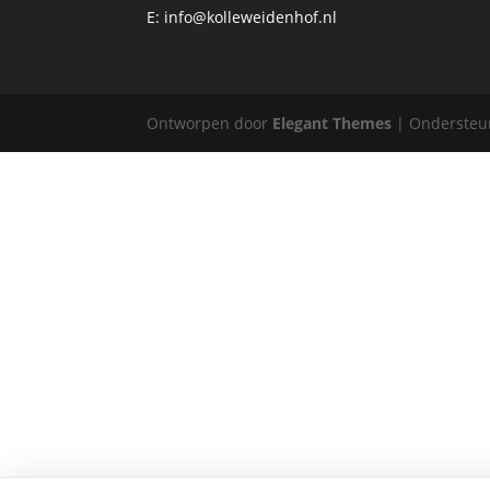
E:
info@kolleweidenhof.nl
Ontworpen door
Elegant Themes
| Ondersteu
✕
Cookievoorkeuren
Noodzakelijk
▼
Altijd actief
Statistieken
▼
Bezoekersanalyse
Marketing
▼
Gepersonaliseerde advertenties