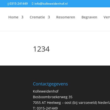
0315-241449
info@kolleweidenhof.nl
Home
Crematie
Resomeren
Begraven
Ver
1234
Contactgegevens
Kolleweidenhof
Bosboombroekerweg 35
7055 AT Heelweg – oost (bij varsseveld) Neder
T:
0315-241449