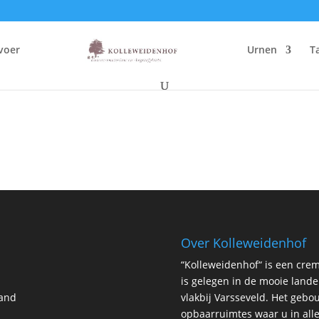
voer
Urnen
T
Over Kolleweidenhof
“Kolleweidenhof“ is een cre
is gelegen in de mooie land
land
vlakbij Varsseveld. Het gebo
opbaarruimtes waar u in all