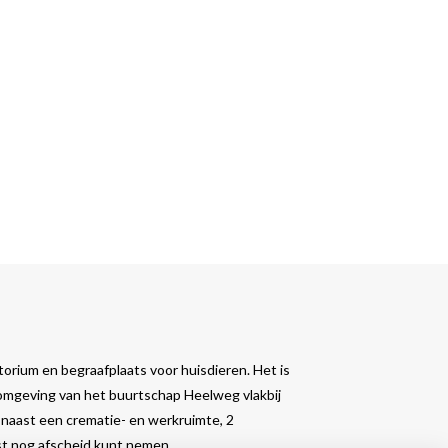
orium en begraafplaats voor huisdieren. Het is
 omgeving van het buurtschap Heelweg vlakbij
naast een crematie- en werkruimte, 2
ust nog afscheid kunt nemen.