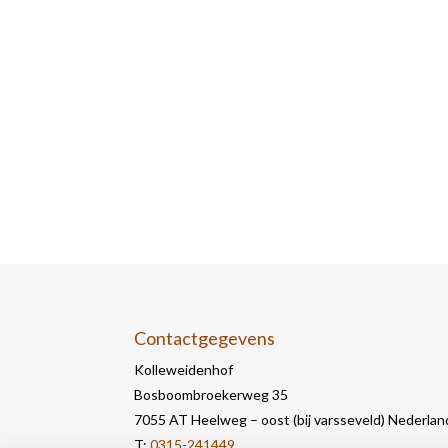
Contactgegevens
Kolleweidenhof
Bosboombroekerweg 35
7055 AT Heelweg – oost (bij varsseveld) Nederlan
T:
0315-241449