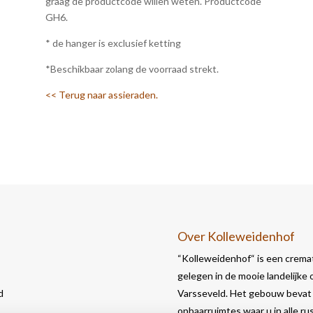
graag de productcode willen weten. Productcode
GH6.
* de hanger is exclusief ketting
*Beschikbaar zolang de voorraad strekt.
<< Terug naar assieraden.
Over Kolleweidenhof
“Kolleweidenhof“ is een cremat
gelegen in de mooie landelijke
d
Varsseveld. Het gebouw bevat 
opbaarruimtes waar u in alle r