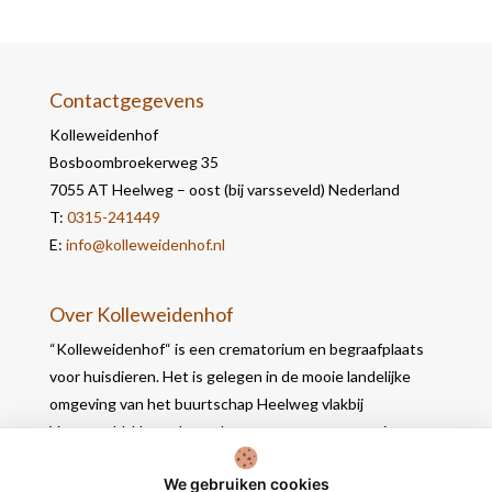
Contactgegevens
Kolleweidenhof
Bosboombroekerweg 35
7055 AT Heelweg – oost (bij varsseveld) Nederland
T:
0315-241449
E:
info@kolleweidenhof.nl
Over Kolleweidenhof
“Kolleweidenhof“ is een crematorium en begraafplaats
voor huisdieren. Het is gelegen in de mooie landelijke
omgeving van het buurtschap Heelweg vlakbij
Varsseveld. Het gebouw bevat naast een crematie- en
werkruimte, 2 opbaarruimtes waar u in alle rust nog
We gebruiken cookies
afscheid kunt nemen.