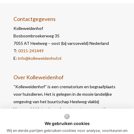
Contactgegevens
Kolleweidenhof
Bosboombroekerweg 35
7055 AT Heelweg – oost (bij varsseveld) Nederland
T:
0315-241449
E:
info@kolleweidenhof.nl
Over Kolleweidenhof
“Kolleweidenhof“ is een crematorium en begraafplaats
voor huisdieren. Het is gelegen in de mooie landelijke
omgeving van het buurtschap Heelweg vlakbij
Varsseveld. Het gebouw bevat naast een crematie- en
🍪
werkruimte, 2 opbaarruimtes waar u in alle rust nog
We gebruiken cookies
afscheid kunt nemen.
Wij en derde partijen gebruiken cookies voor analyse, voorkeuren en