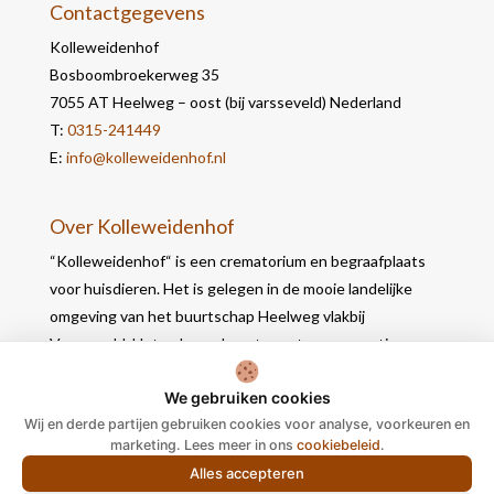
Contactgegevens
Kolleweidenhof
Bosboombroekerweg 35
7055 AT Heelweg – oost (bij varsseveld) Nederland
T:
0315-241449
E:
info@kolleweidenhof.nl
Over Kolleweidenhof
“Kolleweidenhof“ is een crematorium en begraafplaats
voor huisdieren. Het is gelegen in de mooie landelijke
omgeving van het buurtschap Heelweg vlakbij
Varsseveld. Het gebouw bevat naast een crematie- en
werkruimte, 2 opbaarruimtes waar u in alle rust nog
We gebruiken cookies
afscheid kunt nemen.
Wij en derde partijen gebruiken cookies voor analyse, voorkeuren en
marketing. Lees meer in ons
cookiebeleid
.
Alles accepteren