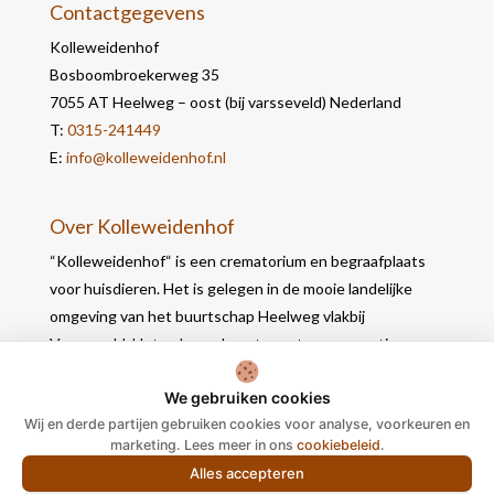
Contactgegevens
Kolleweidenhof
Bosboombroekerweg 35
7055 AT Heelweg – oost (bij varsseveld) Nederland
T:
0315-241449
E:
info@kolleweidenhof.nl
Over Kolleweidenhof
“Kolleweidenhof“ is een crematorium en begraafplaats
voor huisdieren. Het is gelegen in de mooie landelijke
omgeving van het buurtschap Heelweg vlakbij
Varsseveld. Het gebouw bevat naast een crematie- en
werkruimte, 2 opbaarruimtes waar u in alle rust nog
We gebruiken cookies
afscheid kunt nemen.
Wij en derde partijen gebruiken cookies voor analyse, voorkeuren en
marketing. Lees meer in ons
cookiebeleid
.
Alles accepteren