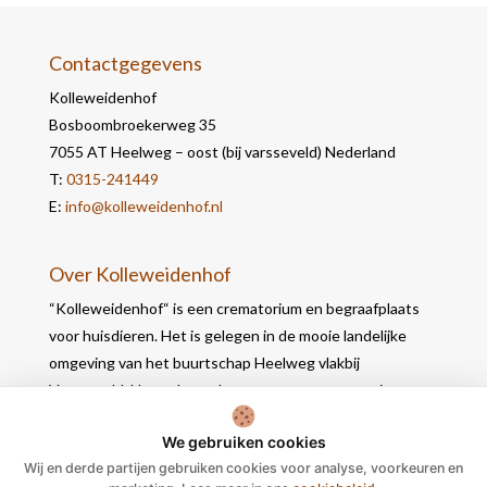
Contactgegevens
Kolleweidenhof
Bosboombroekerweg 35
7055 AT Heelweg – oost (bij varsseveld) Nederland
T:
0315-241449
E:
info@kolleweidenhof.nl
Over Kolleweidenhof
“Kolleweidenhof“ is een crematorium en begraafplaats
voor huisdieren. Het is gelegen in de mooie landelijke
omgeving van het buurtschap Heelweg vlakbij
Varsseveld. Het gebouw bevat naast een crematie- en
werkruimte, 2 opbaarruimtes waar u in alle rust nog
We gebruiken cookies
afscheid kunt nemen.
Wij en derde partijen gebruiken cookies voor analyse, voorkeuren en