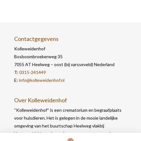
Contactgegevens
Kolleweidenhof
Bosboombroekerweg 35
7055 AT Heelweg – oost (bij varsseveld) Nederland
T:
0315-241449
E:
info@kolleweidenhof.nl
Over Kolleweidenhof
“Kolleweidenhof“ is een crematorium en begraafplaats
voor huisdieren. Het is gelegen in de mooie landelijke
omgeving van het buurtschap Heelweg vlakbij
Varsseveld. Het gebouw bevat naast een crematie- en