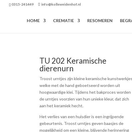
0315-241449
info@kolleweidenhof.nl
HOME
CREMATIE
RESOMEREN
BEGR
TU 202 Keramische
dierenurn
Troost urntjes zijn kleine keramische kunstwerkje
welke met de hand geboetseerd worden uit
hoogwaardige klei. Tijdens het bakproces worden
de urntjes voorzien van hun unieke kleur, dat zich
aan het keramiek hecht.
Het verlies van een huisdier is een ingrijpende
gebeurtenis. Troost urntjes geven baasjes de
mogelijkheid om een kleine, blijvende herinnering