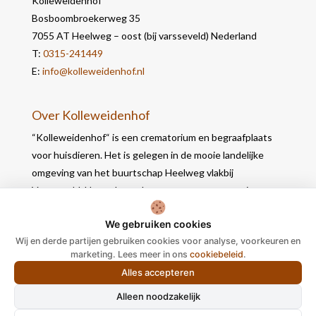
Kolleweidenhof
Bosboombroekerweg 35
7055 AT Heelweg – oost (bij varsseveld) Nederland
T:
0315-241449
E:
info@kolleweidenhof.nl
Over Kolleweidenhof
“Kolleweidenhof“ is een crematorium en begraafplaats
voor huisdieren. Het is gelegen in de mooie landelijke
omgeving van het buurtschap Heelweg vlakbij
Varsseveld. Het gebouw bevat naast een crematie- en
werkruimte, 2 opbaarruimtes waar u in alle rust nog
We gebruiken cookies
afscheid kunt nemen.
Wij en derde partijen gebruiken cookies voor analyse, voorkeuren en
marketing. Lees meer in ons
cookiebeleid
.
Alles accepteren
Alleen noodzakelijk
Ontworpen door
Elegant Themes
| Ondersteund door