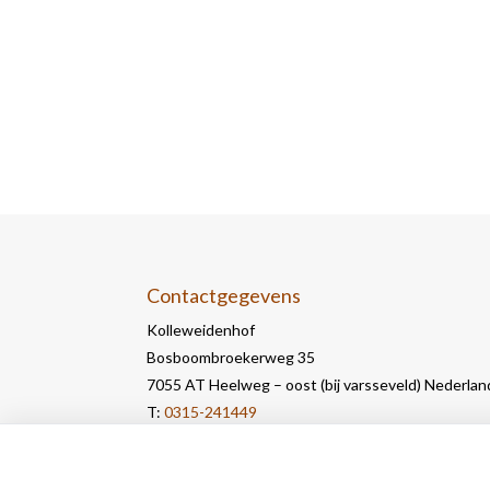
Contactgegevens
Kolleweidenhof
Bosboombroekerweg 35
7055 AT Heelweg – oost (bij varsseveld) Nederlan
T:
0315-241449
E:
info@kolleweidenhof.nl