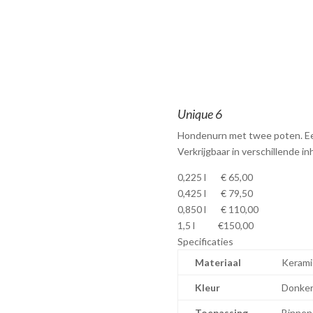
Unique 6
Hondenurn met twee poten.
E
Verkrijgbaar in verschillende 
0,225 l € 65,00
0,425 l € 79,50
0,850 l € 110,00
1,5 l €150,00
Specificaties
Materiaal
Kerami
Kleur
Donker
Toepassing
Binnen