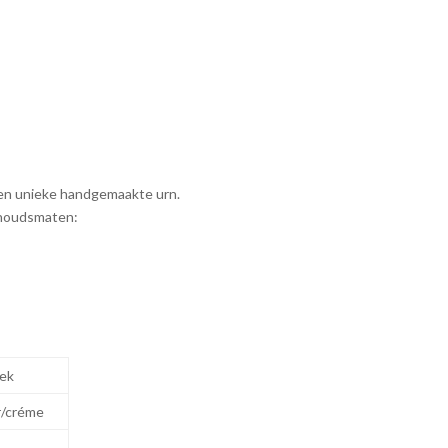
en unieke handgemaakte urn.
inhoudsmaten:
ek
/créme