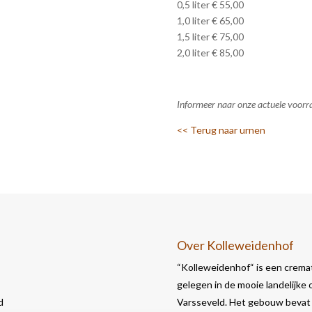
0,5 liter € 55,00
1,0 liter € 65,00
1,5 liter € 75,00
2,0 liter € 85,00
Informeer naar onze actuele voorra
<< Terug naar urnen
Over Kolleweidenhof
“Kolleweidenhof“ is een cremat
gelegen in de mooie landelijke
d
Varsseveld. Het gebouw bevat 