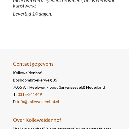
meer dan een as-gedenkornament, het is een waar
kunstwerk!
Levertijd 14 dagen.
Contactgegevens
Kolleweidenhof
Bosboombroekerweg 35
7055 AT Heelweg – oost (bij varsseveld) Nederland
T:
0315-241449
E:
info@kolleweidenhof.nl
Over Kolleweidenhof
“Kolleweidenhof“ is een crematorium en begraafplaats