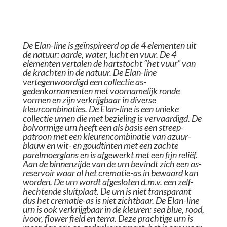
De Elan-line is geïnspireerd op de 4 elementen uit
de natuur: aarde, water, lucht en vuur. De 4
elementen vertalen de hartstocht “het vuur” van
de krachten in de natuur. De Elan-line
vertegenwoordigd een collectie as-
gedenkornamenten met voornamelijk ronde
vormen en zijn verkrijgbaar in diverse
kleurcombinaties. De Elan-line is een unieke
collectie urnen die met bezieling is vervaardigd. De
bolvormige urn heeft een als basis een streep-
patroon met een kleurencombinatie van azuur-
blauw en wit- en goudtinten met een zachte
parelmoerglans en is afgewerkt met een fijn reliëf.
Aan de binnenzijde van de urn bevindt zich een as-
reservoir waar al het crematie-as in bewaard kan
worden. De urn wordt afgesloten d.m.v. een zelf-
hechtende sluitplaat. De urn is niet transparant
dus het crematie-as is niet zichtbaar. De Elan-line
urn is ook verkrijgbaar in de kleuren: sea blue, rood,
ivoor, flower field en terra. Deze prachtige urn is