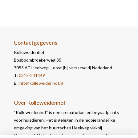
Contactgegevens
Kolleweidenhof
Bosboombroekerweg 35
7055 AT Heelweg – oost (bij varsseveld) Nederland
T:
0315-241449
E:
info@kolleweidenhof.nl
Over Kolleweidenhof
“Kolleweidenhof“ is een crematorium en begraafplaats
voor huisdieren. Het is gelegen in de mooie landelijke
omgeving van het buurtschap Heelweg vlakbij
Varsseveld. Het gebouw bevat naast een crematie- en