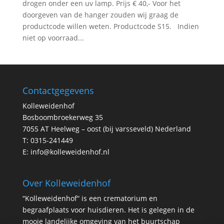
drogen onder een uv lamp. Prijs € 40,- Voor het
doorgeven van de hanger zouden wij graag de
productcode willen weten. Productcode S15. Indien
niet op voorraad...
Contactgegevens
Kolleweidenhof
Bosboombroekerweg 35
7055 AT Heelweg – oost (bij varsseveld) Nederland
T:
0315-241449
E:
info@kolleweidenhof.nl
Over Kolleweidenhof
“Kolleweidenhof“ is een crematorium en
begraafplaats voor huisdieren. Het is gelegen in de
mooie landelijke omgeving van het buurtschap