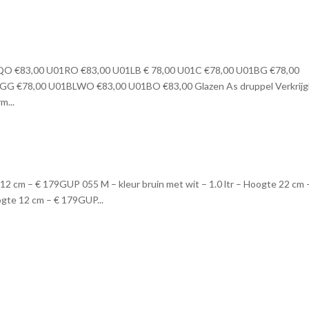
O €83,00 U01RO €83,00 U01LB € 78,00 U01C €78,00 U01BG €78,00
G €78,00 U01BLWO €83,00 U01BO €83,00 Glazen As druppel Verkrijg
m...
 12 cm – € 179GUP 055 M – kleur bruin met wit – 1.0 ltr – Hoogte 22 cm 
ogte 12 cm – € 179GUP...
n