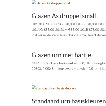
Glazen As druppel small
U01DB €78,00 U01G €78,00 U01RB €78,00 U01TQ
U01NO €83,00 U01BLM € 83,00 U01R €78,00 U01G
in diverse kleuren De as-druppel small heeft de vor
Glazen urn met hartje
GUP 055 S – kleur bruin met wit – 0,5 ltr – Hoogte
205GUP 052 S – kleur zwart met wit – 0,5 ltr – Ho
Standaard urn basiskleure