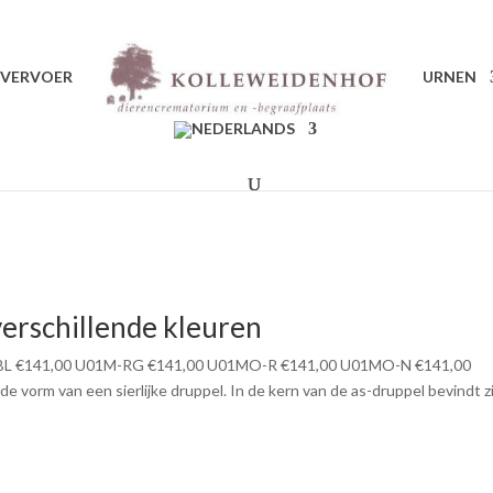
VERVOER
URNEN
erschillende kleuren
L €141,00 U01M-RG €141,00 U01MO-R €141,00 U01MO-N €141,00
orm van een sierlijke druppel. In de kern van de as-druppel bevindt z