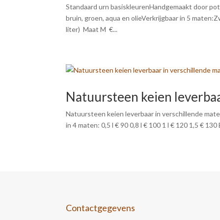
Standaard urn basiskleurenHandgemaakt door potte
bruin, groen, aqua en olieVerkrijgbaar in 5 maten
liter) Maat M €...
Natuursteen keien leverbaa
Natuursteen keien leverbaar in verschillende maten
in 4 maten: 0,5 l € 90 0,8 l € 100 1 l € 120 1,5 € 1
Contactgegevens