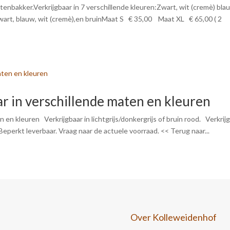
nbakker.Verkrijgbaar in 7 verschillende kleuren:Zwart, wit (cremè) bla
:Zwart, blauw, wit (cremè),en bruinMaat S € 35,00 Maat XL € 65,00 ( 2
r in verschillende maten en kleuren
 en kleuren Verkrijgbaar in lichtgrijs/donkergrijs of bruin rood. Verkrij
30 Beperkt leverbaar. Vraag naar de actuele voorraad. << Terug naar...
Over Kolleweidenhof