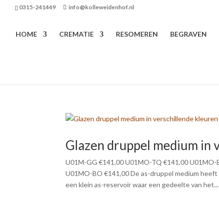
0315-241449
info@kolleweidenhof.nl
HOME
CREMATIE
RESOMEREN
BEGRAVEN
Glazen druppel medium in v
U01M-GG €141,00 U01MO-TQ €141,00 U01MO-B
U01MO-BO €141,00 De as-druppel medium heeft de v
een klein as-reservoir waar een gedeelte van het...