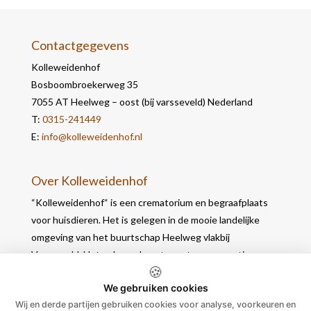
Contactgegevens
Kolleweidenhof
Bosboombroekerweg 35
7055 AT Heelweg – oost (bij varsseveld) Nederland
T:
0315-241449
E:
info@kolleweidenhof.nl
Over Kolleweidenhof
“Kolleweidenhof“ is een crematorium en begraafplaats
voor huisdieren. Het is gelegen in de mooie landelijke
omgeving van het buurtschap Heelweg vlakbij
Varsseveld. Het gebouw bevat naast een crematie- en
🍪
werkruimte, 2 opbaarruimtes waar u in alle rust nog
We gebruiken cookies
afscheid kunt nemen.
Wij en derde partijen gebruiken cookies voor analyse, voorkeuren en